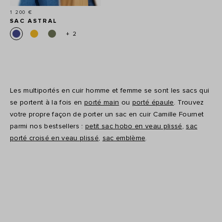
Prix
1 200 €
SAC ASTRAL
+ 2
Les multiportés en cuir homme et femme se sont les sacs qui
se portent à la fois en
porté main
ou
porté épaule
. Trouvez
votre propre façon de porter un sac en cuir Camille Fournet
parmi nos bestsellers :
petit sac hobo en veau plissé
,
sac
porté croisé en veau plissé
,
sac emblème
.