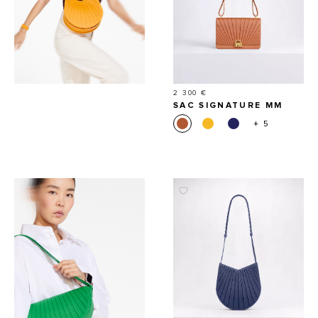
Prix
2 300 €
SAC SIGNATURE MM
+ 5