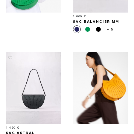
Prix
1 600 €
SAC BALANCIER MM
+ 5
Prix
1 450 €
SAC ASTRAL