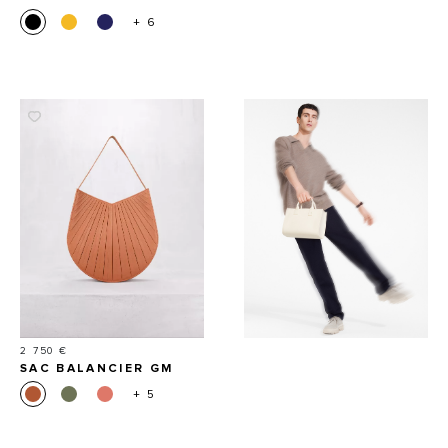
+ 6
Prix
2 750 €
SAC BALANCIER GM
+ 5