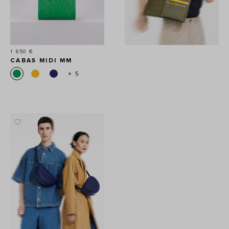
Prix
1 650 €
CABAS MIDI MM
+ 5