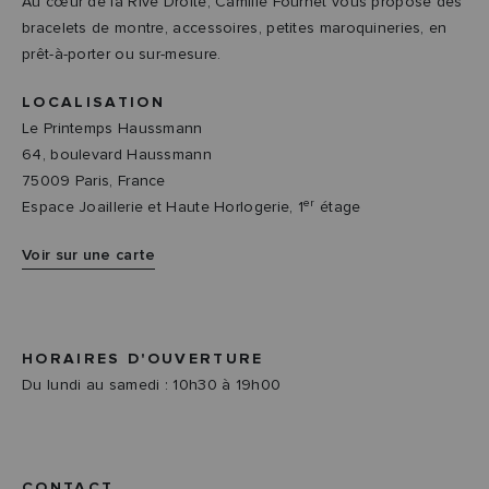
Au cœur de la Rive Droite, Camille Fournet vous propose des
bracelets de montre, accessoires, petites maroquineries, en
prêt-à-porter ou sur-mesure.
LOCALISATION
Le Printemps Haussmann
64, boulevard Haussmann
75009 Paris, France
er
Espace Joaillerie et Haute Horlogerie, 1
étage
Voir sur une carte
HORAIRES D'OUVERTURE
Du lundi au samedi : 10h30 à 19h00
CONTACT