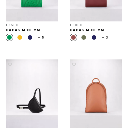
Prix
Prix
1 650 €
1 300 €
CABAS MIDI MM
CABAS MIDI MM
+ 5
+ 3