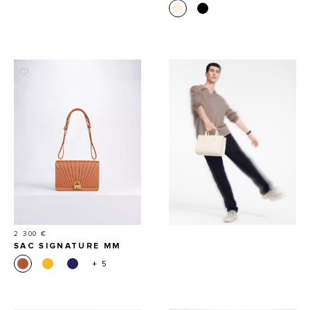
Prix
2 300 €
SAC SIGNATURE MM
+ 5