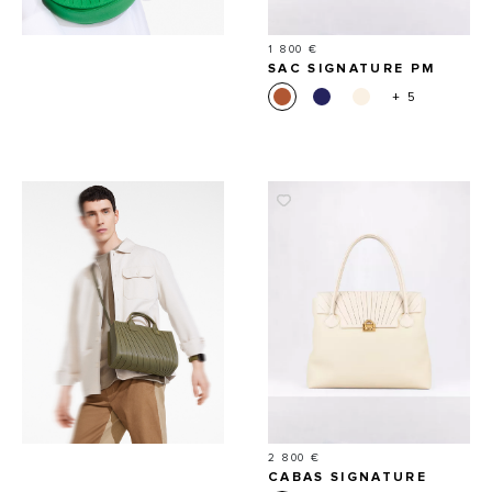
Prix
1 800 €
SAC SIGNATURE PM
+ 5
Prix
2 800 €
CABAS SIGNATURE