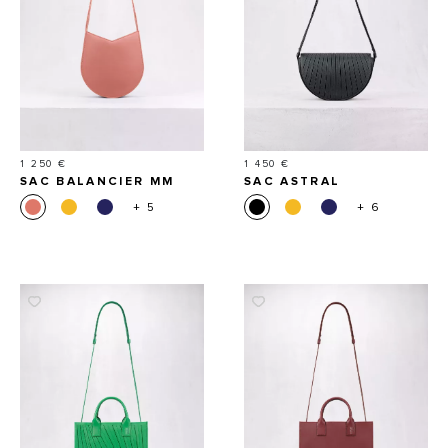
Prix
Prix
1 250 €
1 450 €
SAC BALANCIER MM
SAC ASTRAL
+ 5
+ 6