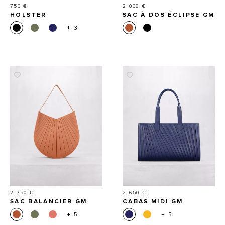
Prix
Prix
750 €
2 000 €
HOLSTER
SAC À DOS ÉCLIPSE GM
+ 3
Prix
Prix
2 750 €
2 650 €
SAC BALANCIER GM
CABAS MIDI GM
+ 5
+ 5