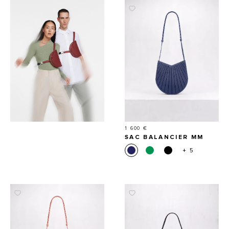
Prix
1 600 €
SAC BALANCIER MM
+ 5