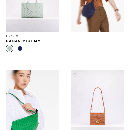
Prix
1 740 €
CABAS MIDI MM