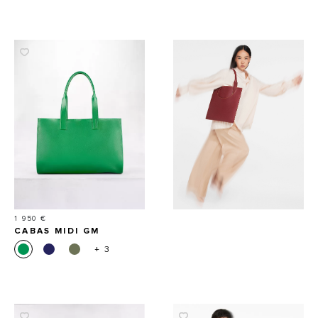
Prix
1 950 €
CABAS MIDI GM
+ 3