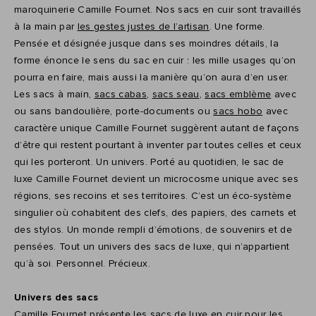
maroquinerie Camille Fournet. Nos sacs en cuir sont travaillés
à la main par
les gestes justes de l’artisan
. Une forme.
Pensée et désignée jusque dans ses moindres détails, la
forme énonce le sens du sac en cuir : les mille usages qu’on
pourra en faire, mais aussi la manière qu’on aura d’en user.
Les sacs à main,
sacs cabas
,
sacs seau
,
sacs emblème
avec
ou sans bandoulière, porte-documents ou
sacs hobo
avec
caractère unique Camille Fournet suggèrent autant de façons
d’être qui restent pourtant à inventer par toutes celles et ceux
qui les porteront. Un univers. Porté au quotidien, le sac de
luxe Camille Fournet devient un microcosme unique avec ses
régions, ses recoins et ses territoires. C’est un éco-système
singulier où cohabitent des clefs, des papiers, des carnets et
des stylos. Un monde rempli d’émotions, de souvenirs et de
pensées. Tout un univers des sacs de luxe, qui n’appartient
qu’à soi. Personnel. Précieux.
Univers des sacs
Camille Fournet présente les sacs de luxe en cuir pour les