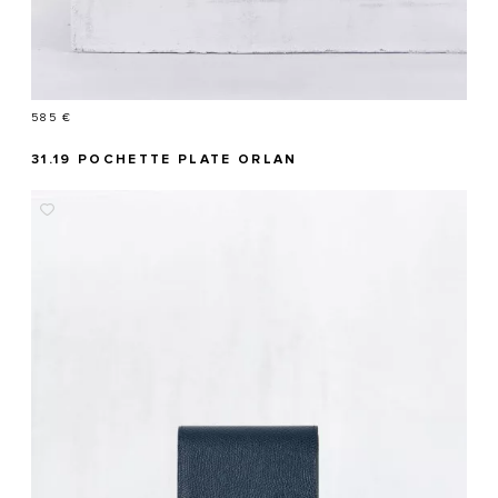
Prix
585 €
31.19 POCHETTE PLATE ORLAN