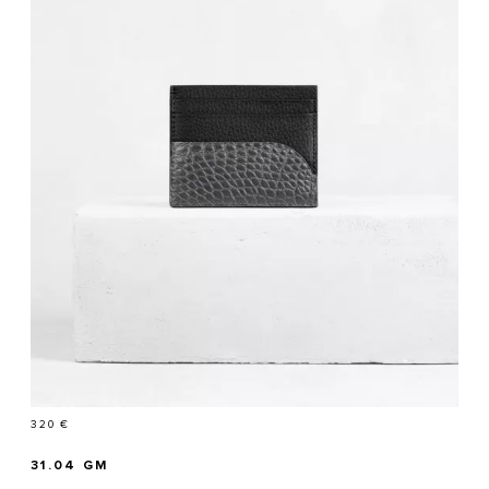
Prix
320 €
31.04 GM