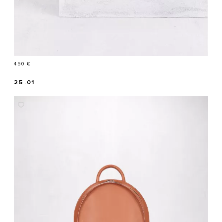
Prix
450 €
25.01