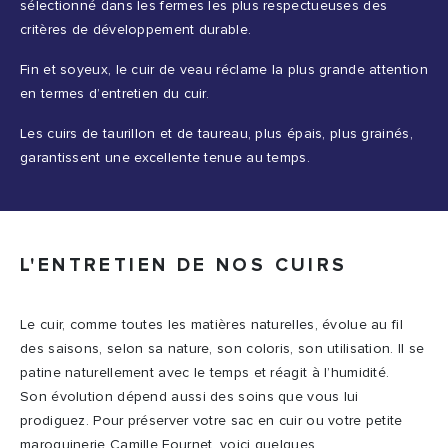
sélectionné dans les fermes les plus respectueuses des
critères de développement durable.
Fin et soyeux, le cuir de veau réclame la plus grande attention
en termes d’entretien du cuir.
Les cuirs de taurillon et de taureau, plus épais, plus grainés,
garantissent une excellente tenue au temps.
L'ENTRETIEN DE NOS CUIRS
Le cuir, comme toutes les matières naturelles, évolue au fil
des saisons, selon sa nature, son coloris, son utilisation. Il se
patine naturellement avec le temps et réagit à l’humidité.
Son évolution dépend aussi des soins que vous lui
prodiguez. Pour préserver votre sac en cuir ou votre petite
maroquinerie Camille Fournet, voici quelques