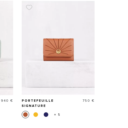
Prix
Prix
940 €
PORTEFEUILLE
750 €
SIGNATURE
+ 5