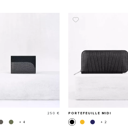
Prix
250 €
PORTEFEUILLE MIDI
+ 4
+ 2