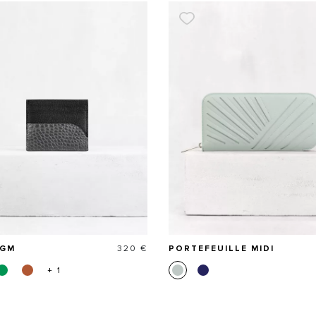
Prix
 GM
320 €
PORTEFEUILLE MIDI
+ 1