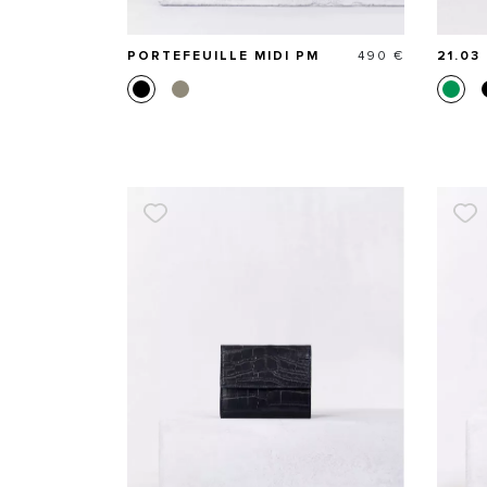
Prix
PORTEFEUILLE MIDI PM
490 €
21.03