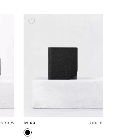
Prix
Prix
890 €
31.03
760 €