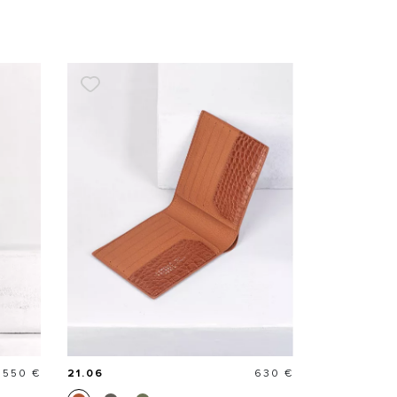
rix
Prix
 550 €
21.06
630 €