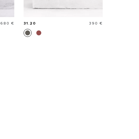
Prix
Prix
680 €
31.20
390 €