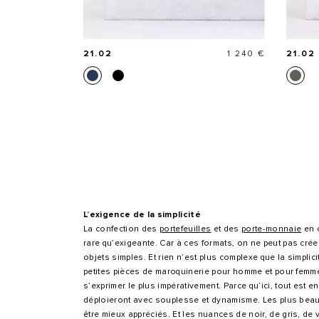
Prix
21.02
1 240 €
21.02
L’exigence de la simplicité
La confection des
portefeuilles
et des
porte-monnaie
en c
rare qu’exigeante. Car à ces formats, on ne peut pas créer
objets simples. Et rien n’est plus complexe que la simplic
petites pièces de maroquinerie pour homme et pour femme 
s’exprimer le plus impérativement. Parce qu’ici, tout est
déploieront avec souplesse et dynamisme. Les plus beaux
être mieux appréciés. Et les nuances de noir, de gris, de