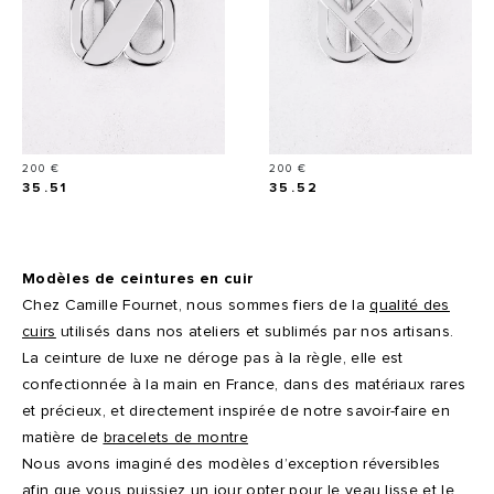
Prix
Prix
200 €
200 €
35.51
35.52
Modèles de ceintures en cuir
Chez Camille Fournet, nous sommes fiers de la
qualité des
cuirs
utilisés dans nos ateliers et sublimés par nos artisans.
La ceinture de luxe ne déroge pas à la règle, elle est
confectionnée à la main en France, dans des matériaux rares
et précieux, et directement inspirée de notre savoir-faire en
matière de
bracelets de montre
Nous avons imaginé des modèles d’exception réversibles
afin que vous puissiez un jour opter pour le veau lisse et le