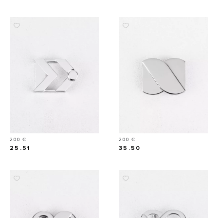
Prix
Prix
200 €
200 €
25.51
35.50