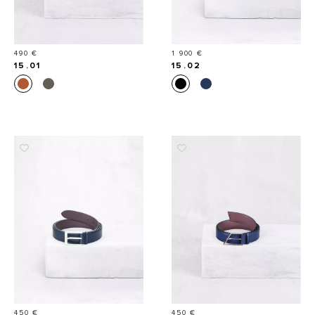
Prix
Prix
490 €
1 900 €
15.01
15.02
Prix
Prix
450 €
450 €