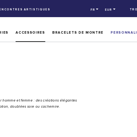
RENCONTRES ARTISTIQUES
TRO
FR
EUR
RIES
ACCESSOIRES
BRACELETS DE MONTRE
PERSONNAL
ur homme et femme : des créations élégantes
ption, doublées soie ou cachemire.