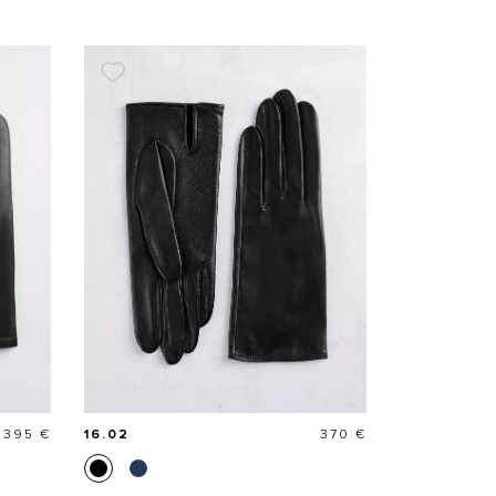
Prix
Prix
395 €
16.02
370 €