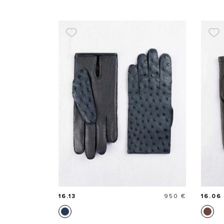
Prix
16.13
950 €
16.06