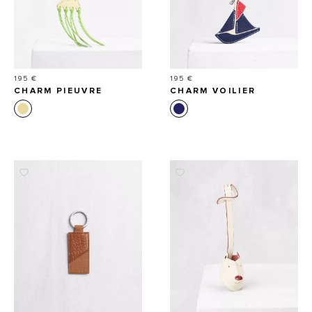
Prix
Prix
195 €
195 €
CHARM PIEUVRE
CHARM VOILIER