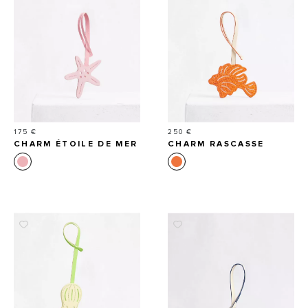
Prix
Prix
175 €
250 €
CHARM ÉTOILE DE MER
CHARM RASCASSE