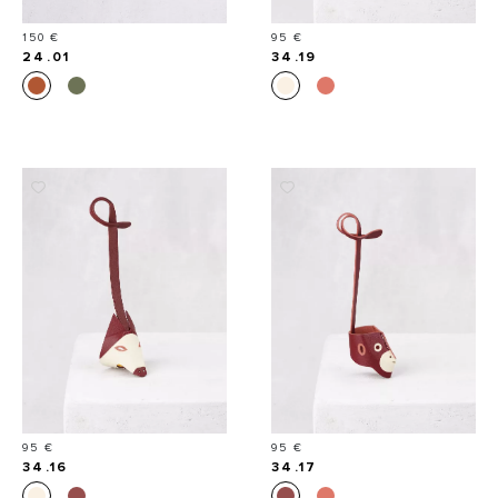
Prix
Prix
150 €
95 €
24.01
34.19
Prix
Prix
95 €
95 €
34.16
34.17