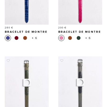
Prix
Prix
280 €
200 €
BRACELET DE MONTRE
BRACELET DE MONTRE
EN CUIR D'ALLIGATOR
EN CUIR D'ALLIGATOR
+ 6
+ 6
ÉCAILLES CARRÉES
ÉCAILLES RONDES
BRILLANT
BRILLANT