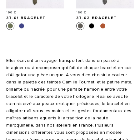
Prix
Prix
190 €
160 €
37.01 BRACELET
37.02 BRACELET
MONTRE EN CUIR DE
MONTRE EN CUIR DE
VEAU LISSE,
VEAU LISSE,
ALLIGATOR
ALLIGATOR
Elles écrivent un voyage, transportent dans un passé à
imaginer ou à recomposer qui fait de chaque bracelet en cuir
d’Alligator une pièce unique. A vous d’en choisir la couleur
dans la palette des teintes Camille Fournet, et la patine mate,
brillante ou nacrée, pour une parfaite harmonie entre votre
bracelet et le caractère de votre horlogerie. Réalisé avec le
soin réservé aux peaux exotiques précieuses, le bracelet en
alligator naît sous les mains et les gestes fondamentaux des
maîtres artisans aguerris à la tradition de la haute
maroquinerie, dans nos ateliers en France. Plusieurs
dimensions différentes vous sont proposées en modèle
homme ou femme pour une largeur de bracelet adéquate à