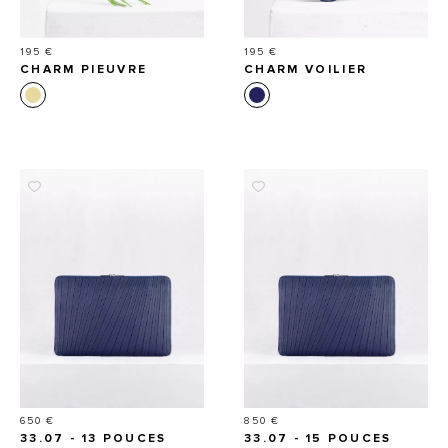
Prix
Prix
195 €
195 €
CHARM PIEUVRE
CHARM VOILIER
Prix
Prix
650 €
850 €
33.07 - 13 POUCES
33.07 - 15 POUCES