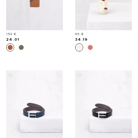
Prix
Prix
150 €
95 €
24.01
34.19