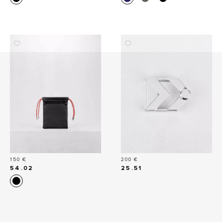
Prix
Prix
150 €
200 €
54.02
25.51