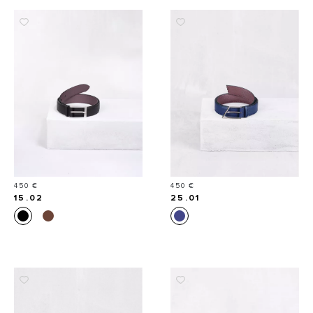
Prix
Prix
450 €
450 €
15.02
25.01