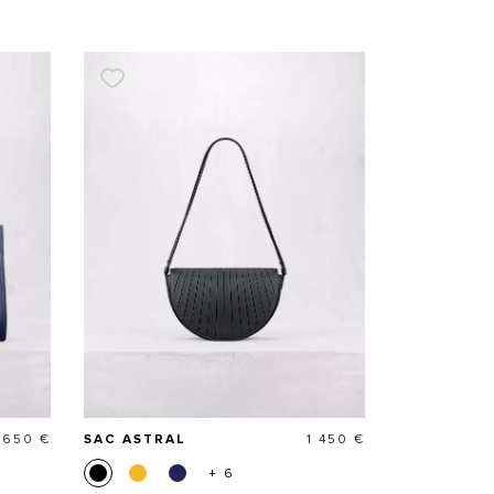
rix
Prix
 650 €
SAC ASTRAL
1 450 €
+ 6