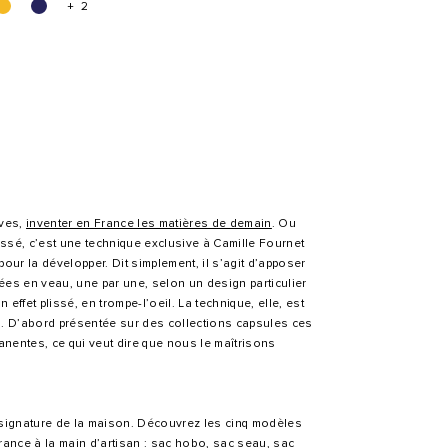
+ 2
uves,
inventer en France les matières de demain
. Ou
issé, c’est une technique exclusive à Camille Fournet
pour la développer. Dit simplement, il s’agit d’apposer
es en veau, une par une, selon un design particulier
 effet plissé, en trompe-l’oeil. La technique, elle, est
n. D’abord présentée sur des collections capsules ces
anentes, ce qui veut dire que nous le maîtrisons
la signature de la maison. Découvrez les cinq modèles
ance à la main d’artisan :
sac hobo
,
sac seau
,
sac