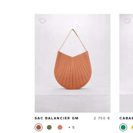
Prix
SAC BALANCIER GM
2 750 €
CABAS
+ 5