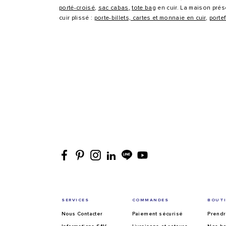
porté-croisé
,
sac cabas
,
tote bag
en cuir. La maison prés
cuir plissé :
porte-billets, cartes et monnaie en cuir
,
portef
SERVICES
COMMANDES
BOUT
Nous Contacter
Paiement sécurisé
Prendr