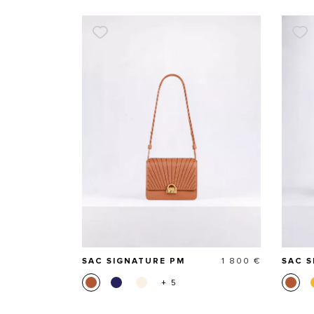
Prix
SAC SIGNATURE PM
1 800 €
SAC 
+ 5