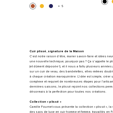
+ 5
Cuir plissé, signature de la Maison
C’est notre raison d’être, marier savoir-faire et idées ne
une nouvelle technique, pourquoi pas ? Ça s’appelle le pl
(et dûment déposée !), et il nous a fallu plusieurs années 
sur un cuir de veau, des bandelettes, elles-mêmes doublé
à chaque création maroquinière. L’idée est simple, créer un
complexe et requiert de nombreuses étapes pour l’artisa
dernières saisons, le plissé rejoint nos collections perm
désormais à la perfection pour toutes nos créations.
Collection « plissé »
Camille Fournet vous présente la collection « plissé », 
des sacs de luxe en cuir homme et femme, travaillés en Fr