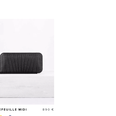
Prix
FEUILLE MIDI
890 €