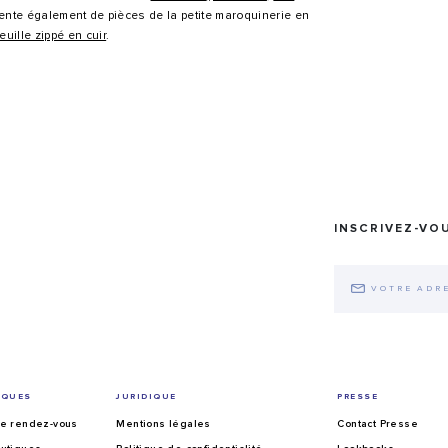
ente également de pièces de la petite maroquinerie en
euille zippé en cuir
.
INSCRIVEZ-VO
IQUES
JURIDIQUE
PRESSE
e rendez-vous
Mentions légales
Contact Presse