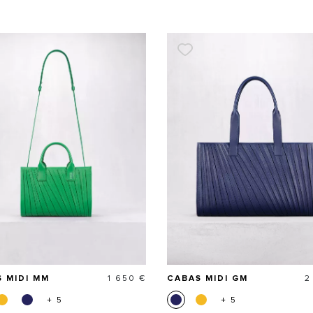
Prix
P
 MIDI MM
1 650 €
CABAS MIDI GM
2
+ 5
+ 5