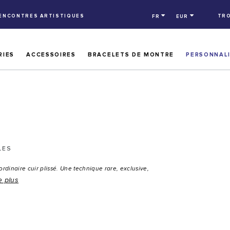
RENCONTRES ARTISTIQUES
TRO
FR
EUR
RIES
ACCESSOIRES
BRACELETS DE MONTRE
PERSONNAL
LES
ordinaire cuir plissé. Une technique rare, exclusive,
e plus