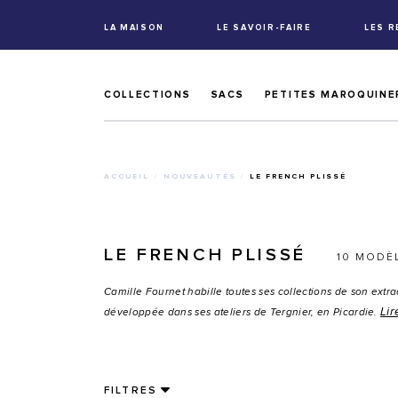
LA MAISON
LE SAVOIR-FAIRE
LES 
COLLECTIONS
SACS
PETITES MAROQUINE
ACCUEIL
NOUVEAUTÉS
LE FRENCH PLISSÉ
LE FRENCH PLISSÉ
10 MODÈ
Camille Fournet habille toutes ses collections de son extra
Lir
développée dans ses ateliers de Tergnier, en Picardie.
FILTRES