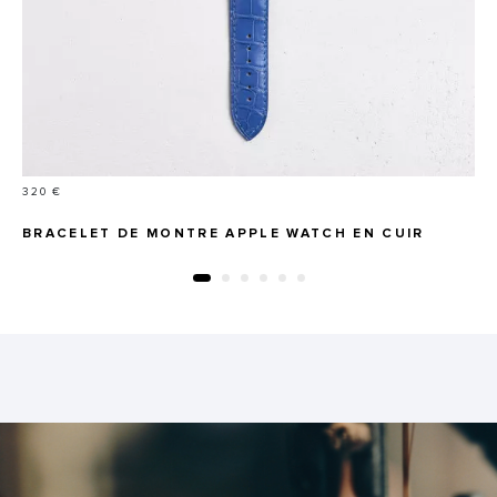
Prix
320 €
BRACELET DE MONTRE APPLE WATCH EN CUIR
D'ALLIGATOR ÉCAILLES CARRÉES MAT